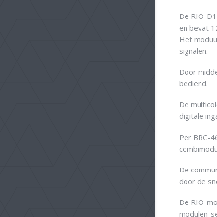
De RIO-D12
en bevat 12
Het moduul
signalen.
Door midde
bediend.
De multicol
digitale in
Per BRC-46
combimodul
De communi
door de sne
De RIO-mod
modulen-s