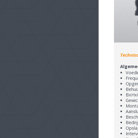
Technis
Algeme
Voedi
Frequ
Opgen
Behui
BxHxD
Gewic
Monta
Aansl
Besch
Bedrij
Opslag
Interv