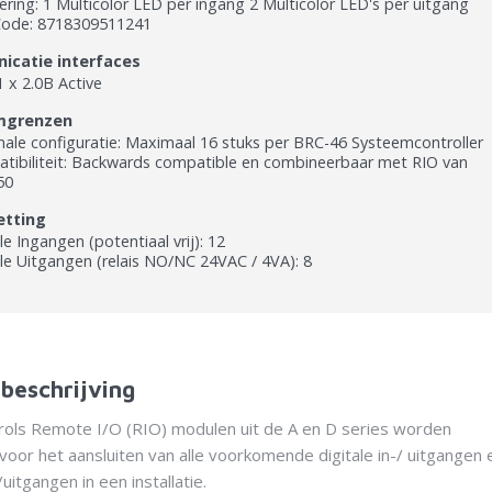
ering: 1 Multicolor LED per ingang 2 Multicolor LED's per uitgang
ode: 8718309511241
catie interfaces
 x 2.0B Active
mgrenzen
ale configuratie: Maximaal 16 stuks per BRC-46 Systeemcontroller
tibiliteit: Backwards compatible en combineerbaar met RIO van
50
etting
le Ingangen (potentiaal vrij): 12
ale Uitgangen (relais NO/NC 24VAC / 4VA): 8
beschrijving
ols Remote I/O (RIO) modulen uit de A en D series worden
oor het aansluiten van alle voorkomende digitale in-/ uitgangen 
uitgangen in een installatie.