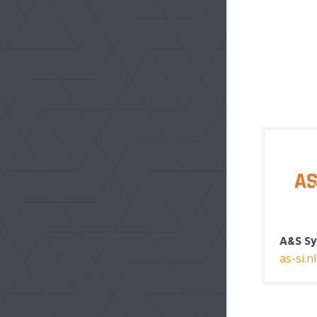
A&S System Integrators
Croonwolter&dros B.V.
croonwolterendros.nl
heva.nl