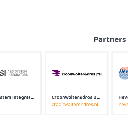
Partners
Heva Klimaat & Installatie
Installatie Expertise Nijboer
Jaro 
installatie-expertisenijboer.nl
jaro-c