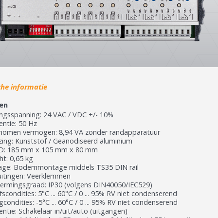
che informatie
en
ngsspanning: 24 VAC / VDC +/- 10%
entie: 50 Hz
omen vermogen: 8,94 VA zonder randapparatuur
zing: Kunststof / Geanodiseerd aluminium
: 185 mm x 105 mm x 80 mm
ht: 0,65 kg
ge: Bodemmontage middels TS35 DIN rail
uitingen: Veerklemmen
ermingsgraad: IP30 (volgens DIN40050/IEC529)
fscondities: 5°C ... 60°C / 0 ... 95% RV niet condenserend
condities: -5°C ... 60°C / 0 ... 95% RV niet condenserend
entie: Schakelaar in/uit/auto (uitgangen)