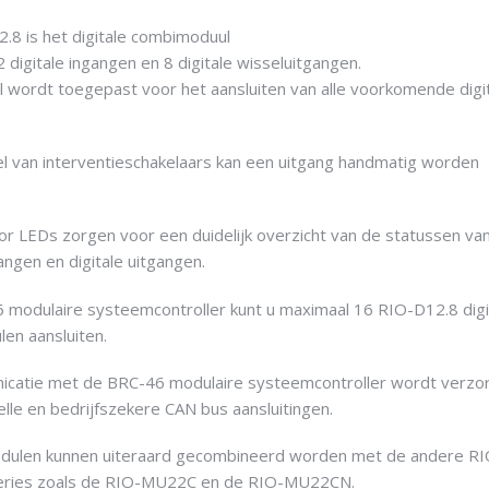
.8 is het digitale combimoduul
 digitale ingangen en 8 digitale wisseluitgangen.
 wordt toegepast voor het aansluiten van alle voorkomende digi
l van interventieschakelaars kan een uitgang handmatig worden
or LEDs zorgen voor een duidelijk overzicht van de statussen va
gangen en digitale uitgangen.
 modulaire systeemcontroller kunt u maximaal 16 RIO-D12.8 digi
en aansluiten.
catie met de BRC-46 modulaire systeemcontroller wordt verzo
lle en bedrijfszekere CAN bus aansluitingen.
ulen kunnen uiteraard gecombineerd worden met de andere R
eries zoals de RIO-MU22C en de RIO-MU22CN.