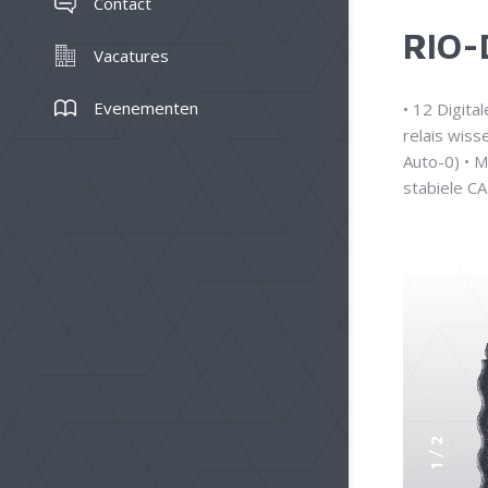
Contact
RIO-
Vacatures
Evenementen
• 12 Digit
relais wiss
Auto-0) • M
stabiele CA
2
/
1