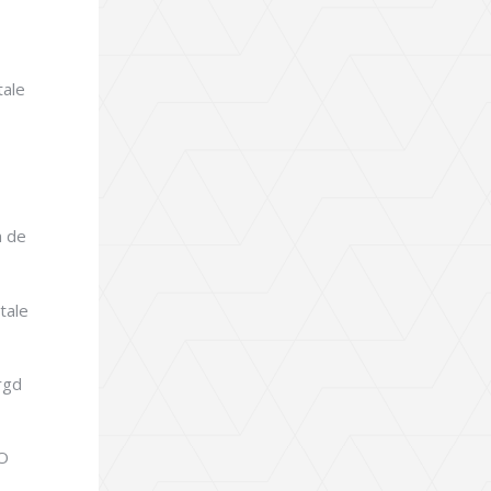
tale
n de
tale
rgd
IO