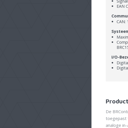
Signal
EAN C
Communi
CAN: 1
Systee
Maxim
Compa
BRC1
I/O-Bez
Digita
Digit
Product
De BRContr
toegepast v
analoge in-/