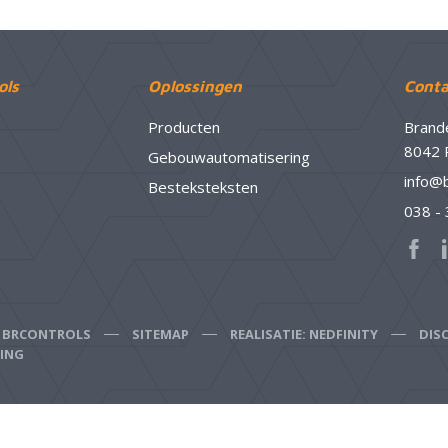
ols
Oplossingen
Conta
Producten
Brand
8042 
Gebouwautomatisering
info@
Besteksteksten
038 -
6 BRCONTROLS
SITEMAP
REALISATIE: NEDFINITY
DIS
RING