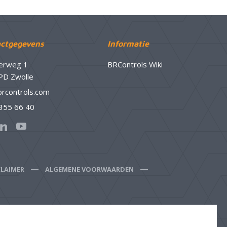
ctgegevens
Informatie
erweg 1
BRControls Wiki
PD Zwolle
brcontrols.com
 355 66 40
CLAIMER
ALGEMENE VOORWAARDEN