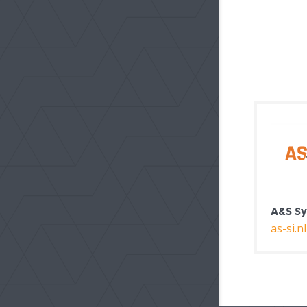
A&S System Integrators
Croonwolter&dros B.V.
croonwolterendros.nl
heva