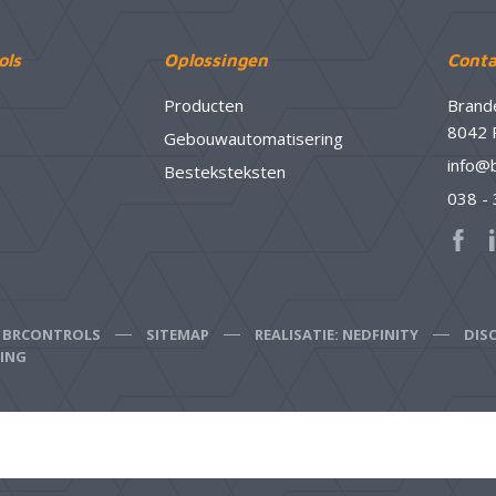
ols
Oplossingen
Conta
Producten
Brand
8042 
Gebouwautomatisering
info@
Besteksteksten
038 -
6 BRCONTROLS
SITEMAP
REALISATIE: NEDFINITY
DIS
RING