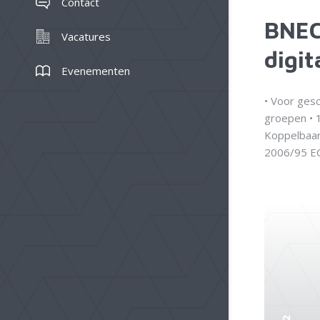
Contact
BNEC
Vacatures
digit
Evenementen
• Voor gesc
groepen • 
Koppelbaar
2006/95 E
2