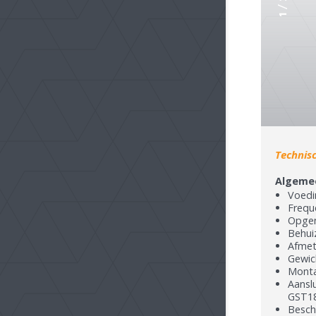
/
1
Technis
Algeme
Voedi
Frequ
Opgen
Behui
Afmet
Gewic
Monta
Aansl
GST18
Besch