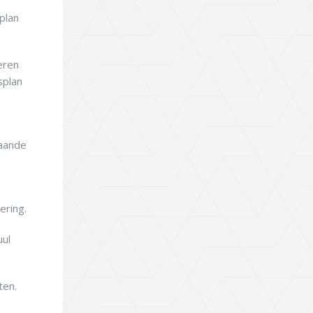
plan
eren
splan
gaande
ering.
ul
ten.