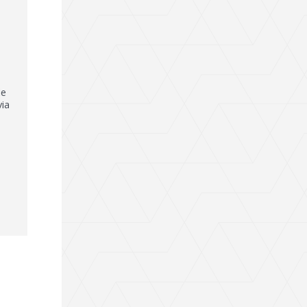
le
ia