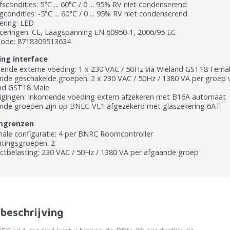
fscondities: 5°C ... 60°C / 0 ... 95% RV niet condenserend
condities: -5°C ... 60°C / 0 ... 95% RV niet condenserend
ering: LED
ficeringen: CE, Laagspanning EN 60950-1, 2006/95 EC
ode: 8718309513634
ing interface
ende externe voeding: 1 x 230 VAC / 50Hz via Wieland GST18 Fema
nde geschakelde groepen: 2 x 230 VAC / 50Hz / 1380 VA per groep v
nd GST18 Male
ligingen: Inkomende voeding extern afzekeren met B16A automaat
nde groepen zijn op BNEC-VL1 afgezekerd met glaszekering 6AT
mgrenzen
ale configuratie: 4 per BNRC Roomcontroller
htingsgroepen: 2
ctbelasting: 230 VAC / 50Hz / 1380 VA per afgaande groep
beschrijving