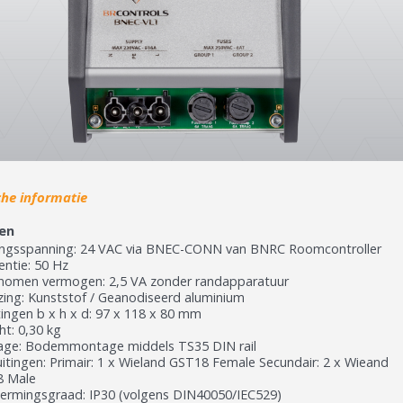
che informatie
en
ngsspanning: 24 VAC via BNEC-CONN van BNRC Roomcontroller
entie: 50 Hz
omen vermogen: 2,5 VA zonder randapparatuur
zing: Kunststof / Geanodiseerd aluminium
ingen b x h x d: 97 x 118 x 80 mm
ht: 0,30 kg
ge: Bodemmontage middels TS35 DIN rail
uitingen: Primair: 1 x Wieland GST18 Female Secundair: 2 x Wieand
 Male
ermingsgraad: IP30 (volgens DIN40050/IEC529)