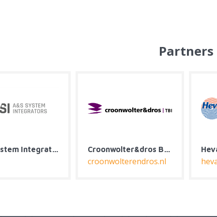
Partners
Heva Klimaat & Installatie
Installatie Expertise Nijboer
J
.nl
installatie-expertisenijboer.nl
j