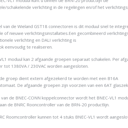
EC-VL1 moduul kunt u binnen de BRN-20 productlijn de
le/schakelende verlichting in de regelingen en/of het verlichtings
l van de Wieland GST18 connectoren is dit moduul snel te integr
e of nieuwe verlichtingsinstallaties.Een gecombineerd verlichting
ionele verlichting en DALI verlichting is
k eenvoudig te realiseren.
L1 moduul kan 2 afgaande groepen separaat schakelen. Per af
er tot 1380VA / 230VAC worden aangesloten.
e groep dient extern afgezekerd te worden met een B16A
automaat. De afgaande groepen zijn voorzien van een 6AT glaszek
p van de BNEC-CONN koppelconnector wordt het BNEC-VL1 modu
aan de BNRC Rooncontroller van de BRN-20 productlijn.
C Roomcontroller kunnen tot 4 stuks BNEC-VL1 wordt aangeslo