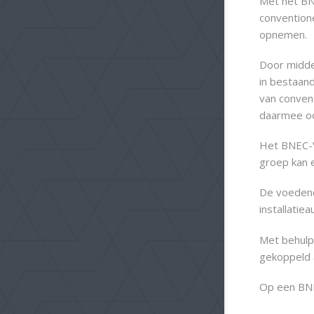
Met het BN
conventione
opnemen.
Door midde
in bestaand
van convent
daarmee oo
Het BNEC-V
groep kan 
De voedend
installatie
Met behul
gekoppeld 
Op een BNR