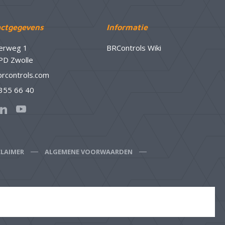
ctgegevens
Informatie
erweg 1
BRControls Wiki
PD Zwolle
brcontrols.com
 355 66 40
CLAIMER
ALGEMENE VOORWAARDEN