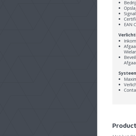
Bedrij
Opslag
Signal
Certi
EAN C
Verlicht
Inkom
Afgaa
Wiela
Bevei
Afgaa
Systee
Maxim
Verlic
Conta
Product