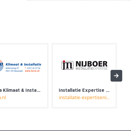
aro Controls
M&R Solutions
aro-controls.nl
mrsolutions.nl