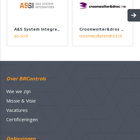
A&S System Integrators
Croonwolter&dros B.V.
as-si.nl
croonwolterendros.nl
Over BRControls
Wie we zijn
Missie & Visie
Vacatures
Certificeringen
Oplossingen