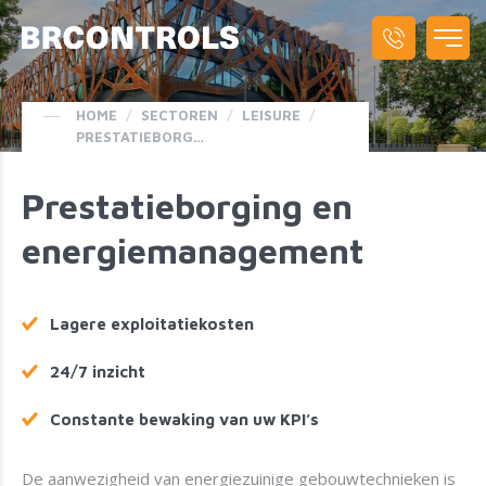
HOME
/
SECTOREN
/
LEISURE
/
PRESTATIEBORGING EN ENERGIEMANAGEMENT
Prestatieborging en
energiemanagement
Lagere exploitatiekosten
24/7 inzicht
Constante bewaking van uw KPI’s
De aanwezigheid van energiezuinige gebouwtechnieken is