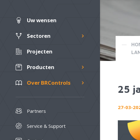
Uw wensen
Sectoren
HO
Projecten
LA
Producten
Over BRControls
25 j
27-03-20
Partners
Service & Support