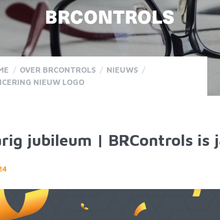
ME
/
OVER BRCONTROLS
/
NIEUWS
/
NCERING NIEUW LOGO
arig jubileum | BRControls is j
24