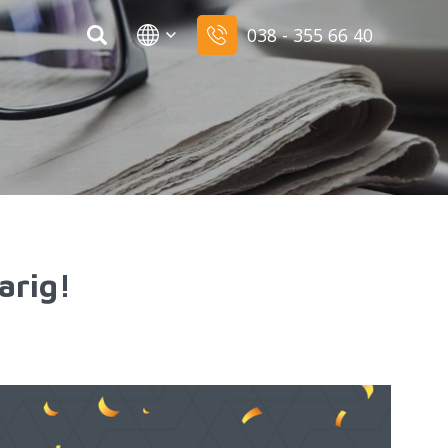
038 - 355 66 40
arig!