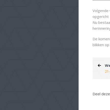
Volgende 
opgericht 
Nu bestaat
herinnerin
De komende
blikken op
We
21
Deel deze