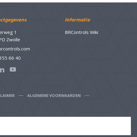
ctgegevens
Informatie
erweg 1
BRControls Wiki
PD Zwolle
brcontrols.com
 355 66 40
CLAIMER
ALGEMENE VOORWAARDEN