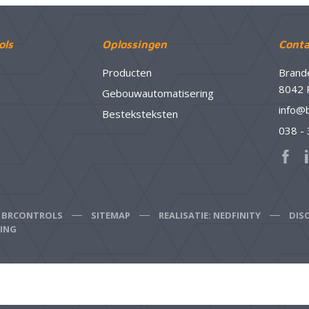
ols
Oplossingen
Conta
Producten
Brand
8042 
Gebouwautomatisering
info@
Besteksteksten
038 -
6 BRCONTROLS
SITEMAP
REALISATIE: NEDFINITY
DIS
RING