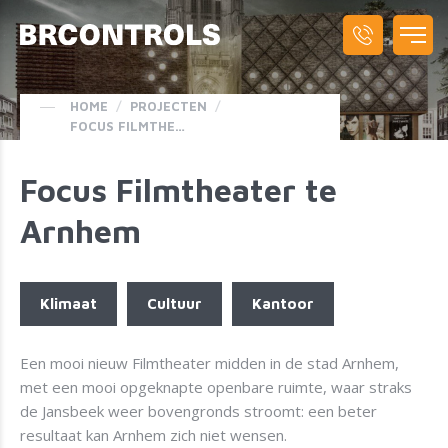
HOME
/
PROJECTEN
/
FOCUS FILMTHEATER TE ARNHEM
Focus Filmtheater te
Arnhem
Klimaat
Cultuur
Kantoor
Een mooi nieuw Filmtheater midden in de stad Arnhem,
met een mooi opgeknapte openbare ruimte, waar straks
de Jansbeek weer bovengronds stroomt: een beter
resultaat kan Arnhem zich niet wensen.