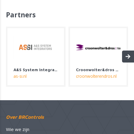
Partners
A&S System Integrators
Croonwolter&dros B.V.
as-si.nl
croonwolterendros.nl
Over BRControls
Wie we zijn