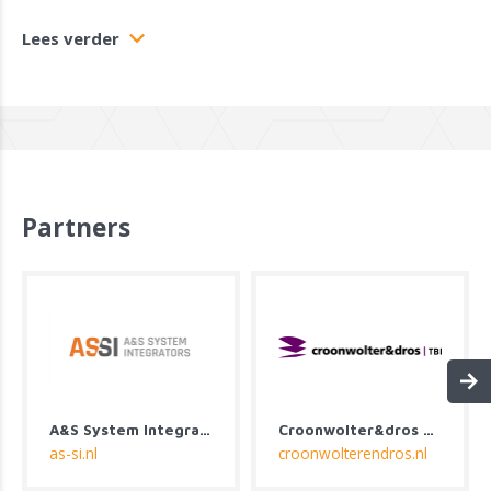
Lees verder
Partners
A&S System Integrators
Croonwolter&dros B.V.
as-si.nl
croonwolterendros.nl