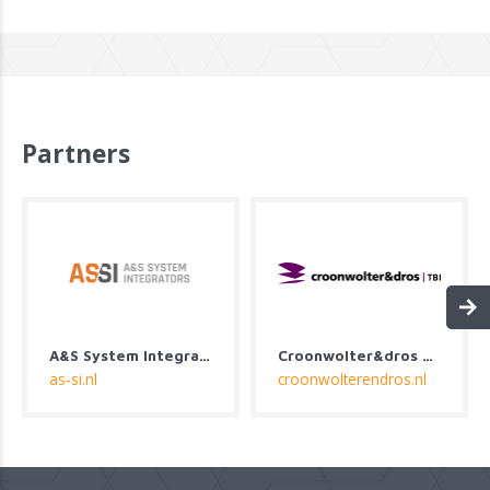
Partners
A&S System Integrators
Croonwolter&dros B.V.
as-si.nl
croonwolterendros.nl