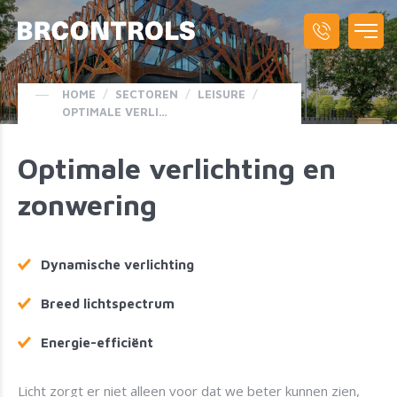
HOME
/
SECTOREN
/
LEISURE
/
OPTIMALE VERLICHTING EN ZONWERING
Optimale verlichting en
zonwering
Dynamische verlichting
Breed lichtspectrum
Energie-efficiënt
Licht zorgt er niet alleen voor dat we beter kunnen zien,