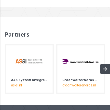
Partners
A&S System Integrators
Croonwolter&dros B.V.
as-si.nl
croonwolterendros.nl