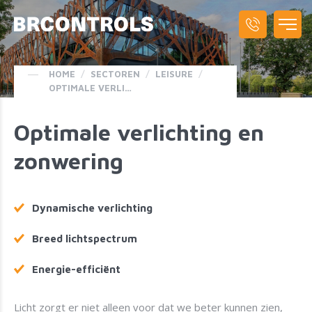
HOME
/
SECTOREN
/
LEISURE
/
OPTIMALE VERLICHTING EN ZONWERING
Optimale verlichting en
zonwering
Dynamische verlichting
Breed lichtspectrum
Energie-efficiënt
Licht zorgt er niet alleen voor dat we beter kunnen zien,