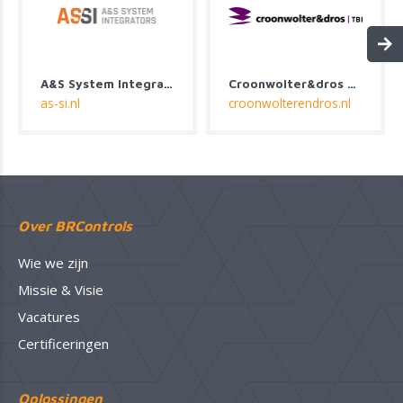
A&S System Integrators
Croonwolter&dros B.V.
as-si.nl
croonwolterendros.nl
Over BRControls
Wie we zijn
Missie & Visie
Vacatures
Certificeringen
Oplossingen