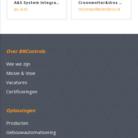
Croonwolter&dros B.V.
Heva Klimaat & Installatie
Installatie
os.nl
heva.nl
Over BRControls
Wie we zijn
Missie & Visie
Vacatures
Certificeringen
Oplossingen
Producten
Gebouwautomatisering