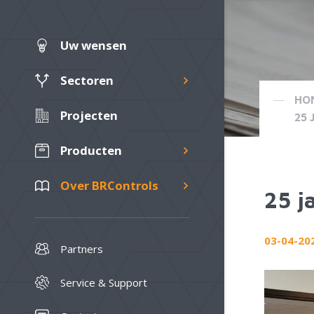
Uw wensen
Sectoren
HO
Projecten
25 
Producten
Over BRControls
25 j
03-04-20
Partners
Service & Support