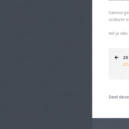
Vanmorgen
ontkurkt e
Wil je nik
25
27
Deel deze