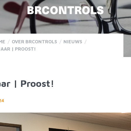
ME
/
OVER BRCONTROLS
/
NIEUWS
/
JAAR | PROOST!
aar | Proost!
24