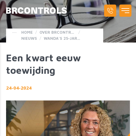
HOME
/
OVER BRCONTROLS
/
NIEUWS
/
WANDA'S 25-JARIG JUBILEUM
Een kwart eeuw
toewijding
24-04-2024