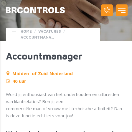
HOME
/
VACATURES
/
ACCOUNTMANAGERS REGIO MIDDEN- OF ZUID-NEDERLAND
Accountmanager
Midden- of Zuid-Nederland
40 uur
Word jij enthousiast van het onderhouden en uitbreiden
van klantrelaties? Ben jij een
commerciële man of vrouw met technische affiniteit? Dan
is deze functie echt iets voor jou!